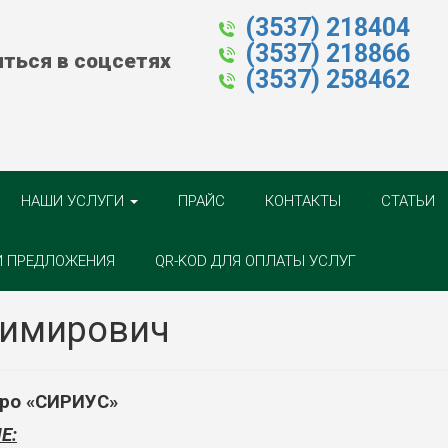
(3537) 218404
(3537) 218866
ться в соцсетях
(3537) 258462
НАШИ УСЛУГИ
ПРАЙС
КОНТАКТЫ
СТАТЬИ
И ПРЕДЛОЖЕНИЯ
QR-KOD ДЛЯ ОПЛАТЫ УСЛУГ
димирович
ро «СИРИУС»
Е: