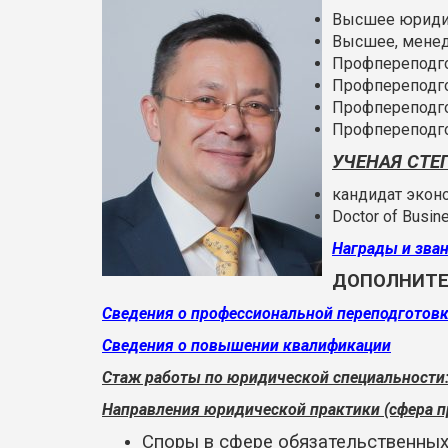
Высшее юридиче
Высшее, менедж
Профпереподго
Профпереподго
Профпереподго
Профпереподго
УЧЕНАЯ СТЕ
кандидат эконо
Doctor of Busi
Награды и зва
ДОПОЛНИТЕ
Сведения о профессиональной переподготов
Сведения о повышении квалификации
Стаж работы по юридической специальности
Направления юридической практики (сфера п
Споры в сфере обязательственных