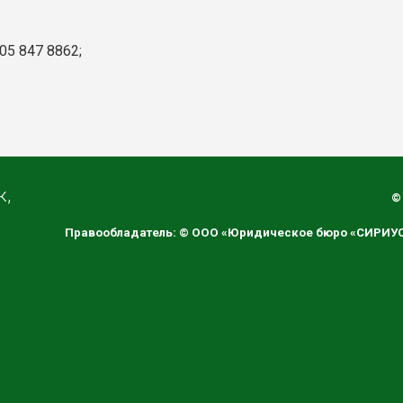
905 847 8862;
к,
©
Правообладатель: © ООО «Юридическое бюро «СИРИУС»