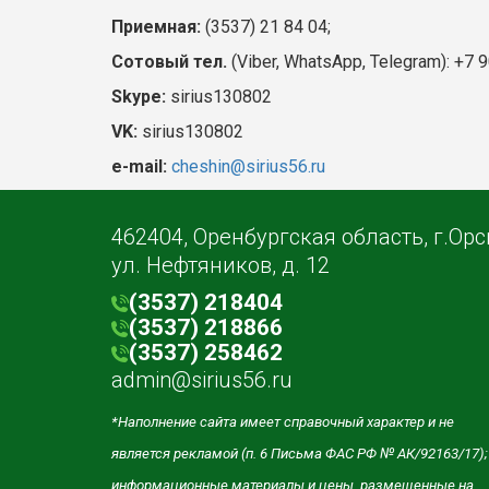
Приемная:
(3537) 21 84 04;
Сотовый тел.
(Viber, WhatsApp, Telegram): +7 
Skype:
sirius130802
VK:
sirius130802
e-mail:
cheshin@sirius56.ru
462404, Оренбургская область, г.Орс
ул. Нефтяников, д. 12
(3537) 218404
(3537) 218866
(3537) 258462
admin@sirius56.ru
*Наполнение сайта имеет справочный характер и не
является рекламой (п. 6 Письма ФАС РФ № АК/92163/17);
информационные материалы и цены, размещенные на