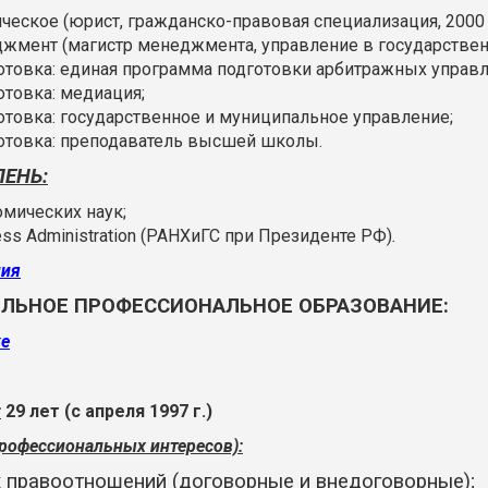
ское (юрист, гражданско-правовая специализация, 2000 г
мент (магистр менеджмента, управление в государственной
товка: единая программа подготовки арбитражных управ
товка: медиация;
товка: государственное и муниципальное управление;
товка: преподаватель высшей школы.
ПЕНЬ:
мических наук;
ness Administration (РАНХиГС при Президенте РФ)
.
ния
ЛЬНОЕ ПРОФЕССИОНАЛЬНОЕ ОБРАЗОВАНИЕ:
ке
:
29 лет (с апреля 1997 г.)
рофессиональных интересов):
 правоотношений (договорные и внедоговорные);