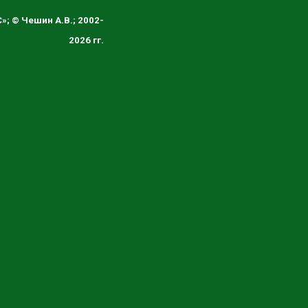
; © Чешин А.В.;
2002-
2026 гг.